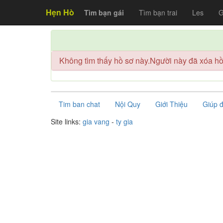
Hẹn Hò
Tìm bạn gái
Tìm bạn trai
Les
G
Không tìm thấy hồ sơ này.Người này đã xóa hồ 
Tim ban chat
Nội Quy
Giới Thiệu
Giúp 
Site links:
gia vang
-
ty gia