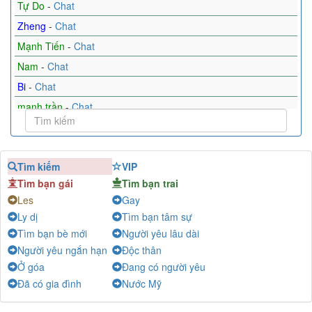
Tự Do
-
Chat
Zheng
-
Chat
Mạnh Tiến
-
Chat
Nam
-
Chat
Bi
-
Chat
mạnh trần
-
Chat
Mai
-
Chat
Tìm bạn
-
Chat
Tìm kiếm
VIP
GL
-
Chat
Tìm bạn gái
Tìm bạn trai
Mưa và nắng
-
Chat
Les
Gay
Hp
-
Chat
Ly dị
Tìm bạn tâm sự
Minh
-
Chat
Tìm bạn bè mới
Người yêu lâu dài
Vy
-
Chat
Người yêu ngắn hạn
Độc thân
Ở góa
Đang có người yêu
CK
-
Chat
Đã có gia đình
Nước Mỹ
trung nam
-
Chat
Đẹp Lão
-
Chat