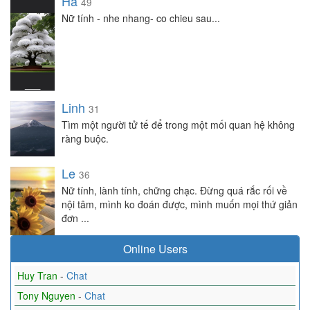
Ha
49
Nữ tính - nhe nhang- co chieu sau...
Linh
31
Tìm một người tử tế để trong một mối quan hệ không
ràng buộc.
Le
36
Nữ tính, lành tính, chững chạc. Đừng quá rắc rối về
nội tâm, mình ko đoán được, mình muốn mọi thứ giản
đơn ...
Online Users
Huy Tran
-
Chat
Tony Nguyen
-
Chat