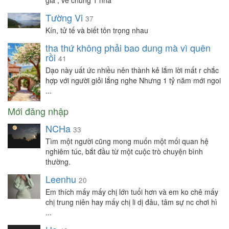
già , về chung 1 nhà
Tường Vi
37
Kín, tử tế và biết tôn trọng nhau
tha thứ không phải bao dung mà vì quên
rồi
41
Dạo này uất ức nhiều nên thành kẻ lắm lời mất r chắc
hợp với người giỏi lắng nghe Nhưng 1 tỷ năm mới ngoi
...
Mới đăng nhập
NCHa
33
Tìm một người cũng mong muốn một mối quan hệ
nghiêm túc, bắt đầu từ một cuộc trò chuyện bình
thường.
Leenhu
20
Em thích mấy mấy chị lớn tuổi hơn và em ko chê mấy
chị trung niên hay mấy chị li dị đâu, tâm sự nc chơi hì
...