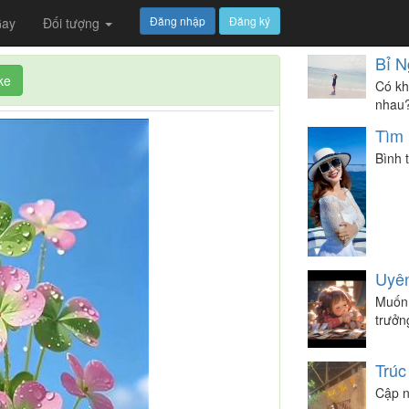
Đăng nhập
Đăng ký
ay
Đối tượng
Bỉ N
ke
Có kh
nhau?
Tìm 
Bình 
Uyê
Muốn 
trưởng
Trúc
Cập n