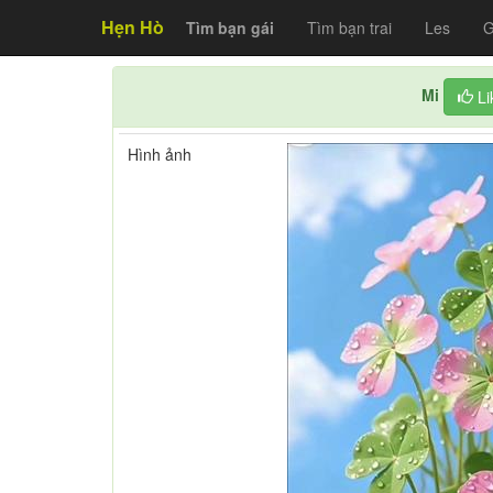
Hẹn Hò
Tìm bạn gái
Tìm bạn trai
Les
G
Mi
Li
Hình ảnh