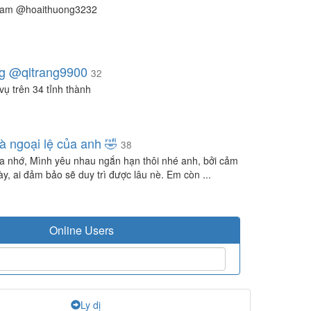
ram @hoaithuong3232
g @qltrang9900
32
vụ trên 34 tỉnh thành
à ngoại lệ của anh 🤣
38
a nhớ, Mình yêu nhau ngắn hạn thôi nhé anh, bởi cảm
ày, ai đảm bảo sẽ duy trì được lâu nè. Em còn ...
Online Users
Ly dị