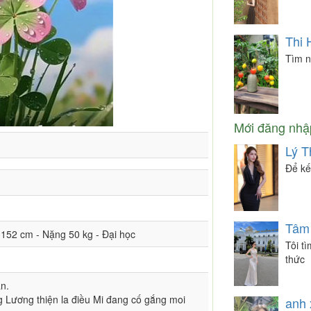
Thi 
Tìm n
Mới đăng nhậ
Lý T
Để kế
Tâm
o 152 cm - Nặng 50 kg - Đại học
Tôi t
thức
ần.
 Lương thiện la điều Mi đang cố gắng moi
anh 