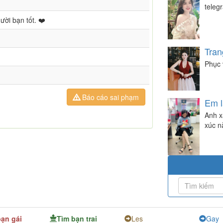
teleg
ời bạn tốt. ❤️
Tran
Phục 
Báo cáo sai phạm
Em l
Anh x
xúc n
bạn gái
Tìm bạn trai
Les
Gay