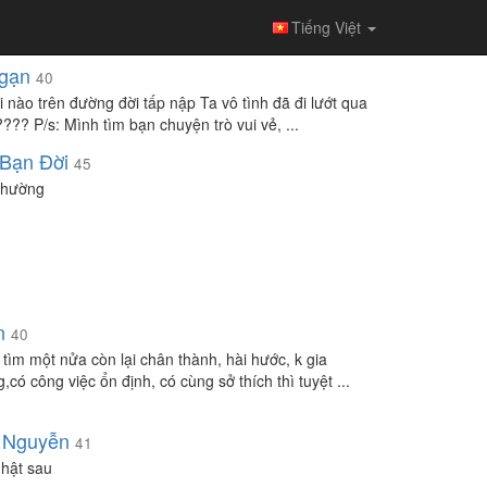
Tiếng Việt
gạn
40
i nào trên đường đời tấp nập Ta vô tình đã đi lướt qua
??? P/s: Mình tìm bạn chuyện trò vui vẻ, ...
Bạn Đời
45
thường
n
40
tìm một nửa còn lại chân thành, hài hước, k gia
,có công việc ổn định, có cùng sở thích thì tuyệt ...
 Nguyễn
41
hật sau