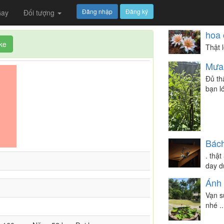
Đăng nhập
Đăng ký
ay
Đối tượng
hoa 
ike
Thật l
Mưa 
Đủ th
bạn l
Bác
. thậ
day d
Ánh
Vạn s
nhé ..