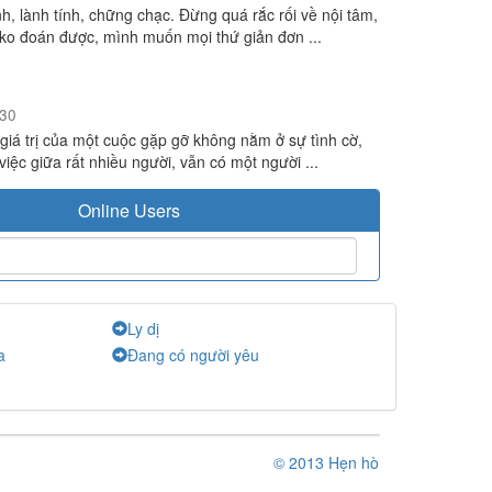
nh, lành tính, chững chạc. Đừng quá rắc rối về nội tâm,
ko đoán được, mình muốn mọi thứ giản đơn ...
30
 giá trị của một cuộc gặp gỡ không nằm ở sự tình cờ,
việc giữa rất nhiều người, vẫn có một người ...
Online Users
Ly dị
a
Đang có người yêu
© 2013 Hẹn hò