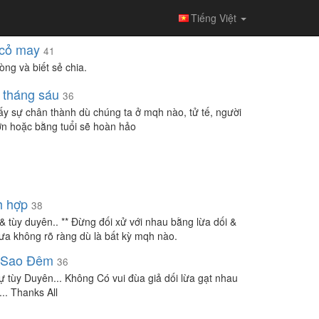
Tiếng Việt
cỏ may
41
òng và biết sẻ chia.
tháng sáu
36
ấy sự chân thành dù chúng ta ở mqh nào, tử tế, người
ớn hoặc bằng tuổi sẽ hoàn hảo
h hợp
38
t & tùy duyên.. ** Đừng đối xử với nhau bằng lừa dối &
ưa không rõ ràng dù là bất kỳ mqh nào.
 Sao Đêm
36
ự tùy Duyên... Không Có vui đùa giả dối lừa gạt nhau
... Thanks All