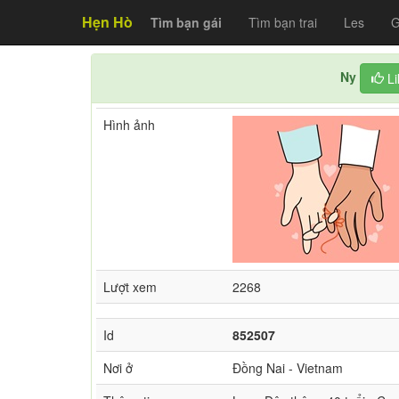
Hẹn Hò
Tìm bạn gái
Tìm bạn trai
Les
G
Ny
L
Hình ảnh
Lượt xem
2268
Id
852507
Nơi ở
Đồng Nai - Vietnam