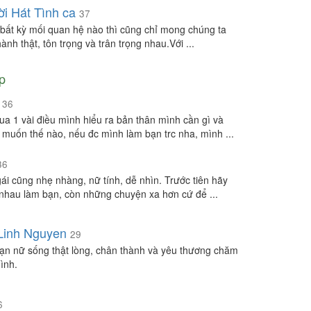
i Hát Tình ca
37
 bất kỳ mối quan hệ nào thì cũng chỉ mong chúng ta
hành thật, tôn trọng và trân trọng nhau.Với ...
p
x
36
qua 1 vài điều mình hiểu ra bản thân mình cần gì và
muốn thế nào, nếu đc mình làm bạn trc nha, mình ...
36
gái cũng nhẹ nhàng, nữ tính, dễ nhìn. Trước tiên hãy
nhau làm bạn, còn những chuyện xa hơn cứ để ...
Linh Nguyen
29
ạn nữ sống thật lòng, chân thành và yêu thương chăm
ình.
6