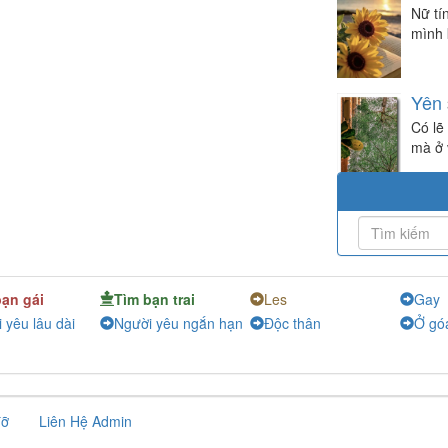
Nữ tí
mình 
Yên
Có lẽ
mà ở 
bạn gái
Tìm bạn trai
Les
Gay
 yêu lâu dài
Người yêu ngắn hạn
Độc thân
Ở gó
đỡ
Liên Hệ Admin