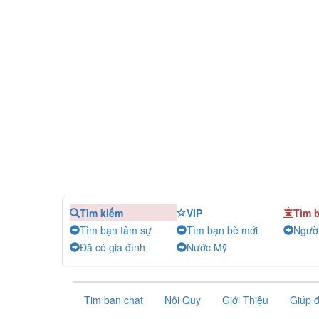
Tìm kiếm
VIP
Tìm 
Tìm bạn tâm sự
Tìm bạn bè mới
Người
Đã có gia đình
Nước Mỹ
Tim ban chat
Nội Quy
Giới Thiệu
Giúp 