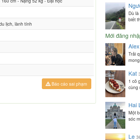
o 160 cm - Nặng 52 kg - Đại học
Ngườ
Dù là
biết t
u lịch, lành tính
Mới đăng nhậ
Ale
Trải 
mong 
Kat
1 cô 
Báo cáo sai phạm
cùng 
Hai 
Một b
sóc m
Le
3