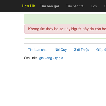
Hẹn Hò
Tìm bạn gái
Tìm bạn trai
Les
G
Không tìm thấy hồ sơ này.Người này đã xóa hồ 
Tim ban chat
Nội Quy
Giới Thiệu
Giúp 
Site links:
gia vang
-
ty gia