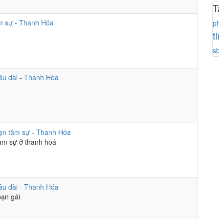
T
m sự
-
Thanh Hóa
p
t
s
âu dài
-
Thanh Hóa
ạn tâm sự
-
Thanh Hóa
âm sự ở thanh hoá
âu dài
-
Thanh Hóa
bạn gái