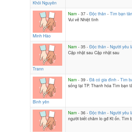
Khôi Nguyên
Nam
- 37 -
Độc thân
-
Tìm bạn tâ
Vui vẻ Nhiệt tình
Minh Hào
Nam
- 35 -
Độc thân
-
Người yêu l
Cập nhật sau Cập nhật sau
Trann
Nam
- 39 -
Đã có gia đình
-
Tìm b
sống tại TP. Thanh hóa Tìm bạn t
Bình yên
Nam
- 36 -
Độc thân
-
Người yêu l
người biết chăm lo gđ Kt ổn. Tìm 