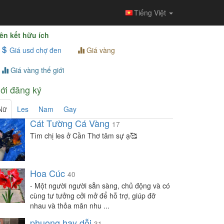
Tiếng Việt
ên kết hữu ích
Giá usd chợ đen
Giá vàng
Giá vàng thế giới
ới đăng ký
Nữ
Les
Nam
Gay
Cát Tường Cá Vàng
17
Tìm chị les ở Cần Thơ tâm sự ạ🥰
Hoa Cúc
40
- Một người người sẵn sàng, chủ động và có
cùng tư tưởng cởi mở để hỗ trợ, giúp đỡ
nhau và thỏa mãn nhu ...
phuong hay dỗi
31