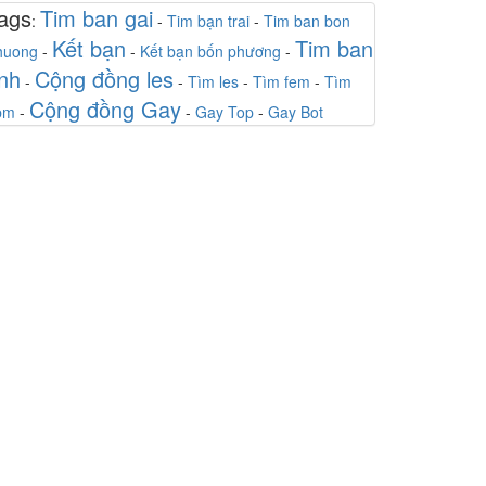
ags
Tim ban gai
:
-
Tim bạn trai
-
Tim ban bon
CK
-
Chat
Kết bạn
Tim ban
huong
-
-
Kết bạn bốn phương
-
trung nam
-
Chat
inh
Cộng đồng les
-
-
Tìm les
-
Tìm fem
-
Tìm
Đẹp Lão
-
Chat
Cộng đồng Gay
bm
-
-
Gay Top
-
Gay Bot
Ngọc Miuuuu
-
Chat
Kai
-
Chat
Hoàng Hôn
-
Chat
Phố Không Tên
-
Chat
Trời vẫn còn xanh như anh còn có em
-
Chat
Linh
-
Chat
Đại Dương
-
Chat
Xuân hạ
-
Chat
tran anh
-
Chat
Toan
-
Chat
Ny
-
Chat
Nam
-
Chat