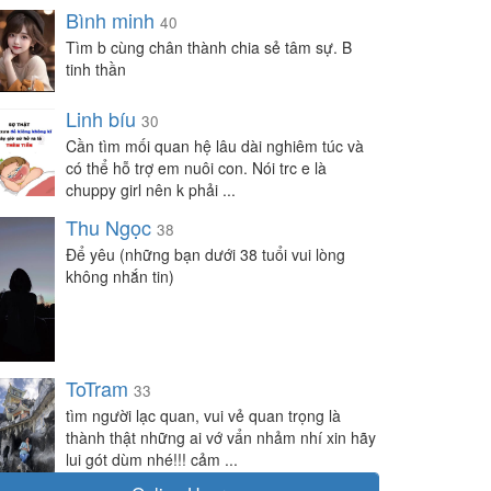
Bình minh
40
Tìm b cùng chân thành chia sẻ tâm sự. B
tinh thần
Linh bíu
30
Cần tìm mối quan hệ lâu dài nghiêm túc và
có thể hỗ trợ em nuôi con. Nói trc e là
chuppy girl nên k phải ...
Thu Ngọc
38
Để yêu (những bạn dưới 38 tuổi vui lòng
không nhắn tin)
ToTram
33
tìm người lạc quan, vui vẻ quan trọng là
thành thật những ai vớ vẩn nhảm nhí xin hãy
lui gót dùm nhé!!! cảm ...