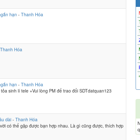
ngắn hạn
-
Thanh Hóa
Thanh Hóa
ngắn hạn
-
Thanh Hóa
ỏa sinh lí tele +Vui lòng PM để trao đổi SDTdatquan123
âu dài
-
Thanh Hóa
N
 vời có thể gặp được bạn hợp nhau. Là gì cũng được, thích hợp
q