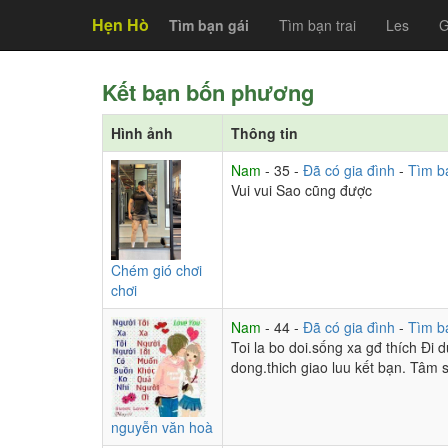
Hẹn Hò
Tìm bạn gái
Tìm bạn trai
Les
G
Kết bạn bốn phương
Hình ảnh
Thông tin
Nam
- 35 -
Đã có gia đình
-
Tìm b
Vui vui Sao cũng được
Chém gió chơi
chơi
Nam
- 44 -
Đã có gia đình
-
Tìm b
Toi la bo doi.sống xa gđ thích Đi 
dong.thich giao luu kết bạn. Tâm 
nguyễn văn hoà