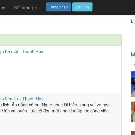
Đăng nhập
Đăng ký
ay
Đối tượng
Li
ạn bè mới
-
Thanh Hóa
M
ạn tâm sự
-
Thanh Hóa
du lịch. Ăn uống côfee. Nghe nhạc Đi biển. song vui ve hoa
sự lúc vui buồn. Lúc cô đơn mệt nhọc lúc áp lực công việc