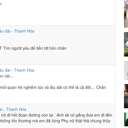
u
âu dài
-
Thanh Hóa
T Tìm người yêu để tiến tới hôn nhân
âu dài
-
Thanh Hóa
n cái...
i quan hệ nghiêm túc và lâu dài có thể là cả đời.... Chân
ài
-
Thanh Hóa
ữ đi hết đoạn đường còn lại . Anh sẽ cố gắng đưa em đi đến
hững tổn thương mà em đã từng Phụ nữ thật thà chung thủy