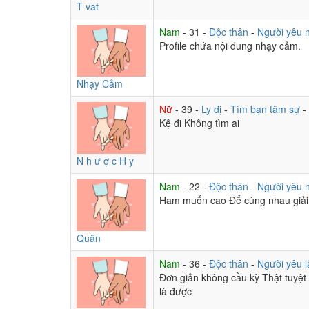
T vat
Nam
- 31 -
Độc thân
-
Người yêu 
Profile chứa nội dung nhạy cảm.
Nhạy Cảm
Nữ
- 39 -
Ly dị
-
Tìm bạn tâm sự
-
Kệ đi Không tìm ai
N h ư ợ c H y
Nam
- 22 -
Độc thân
-
Người yêu 
Ham muốn cao Để cùng nhau giải t
Quân
Nam
- 36 -
Độc thân
-
Người yêu l
Đơn giản không cầu kỳ Thật tuyệt
là được