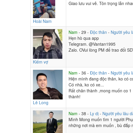
Giao lưu vui vẻ. Tôn trọng lẫn nha
Hoài Nam
Nam
- 29 -
Độc thân
-
Người yêu l
Hẹn hò qua app
Telegram. @Vantan1995
Zalo. OVui lòng PM để trao đổi SD
Kiếm vợ
Nam
- 36 -
Độc thân
-
Người yêu l
Hiện mình đang độc thân, ko có co
Có nhà, ko có xe...
Rất chân thành ,mong muốn co 1 mố
thành!
Lê Long
Nam
- 38 -
Ly dị
-
Người yêu lâu d
Mình Mong muốn tìm 1 người Phụ n
những nơi mà em muốn , bù đắp n