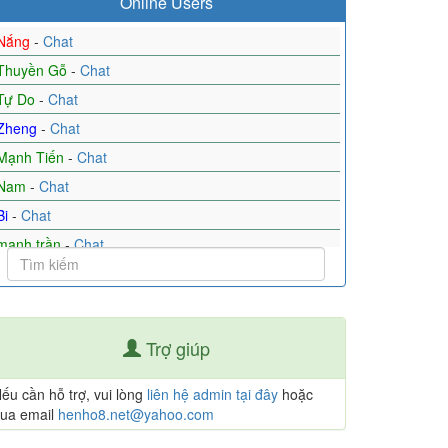
Online Users
Nắng
-
Chat
Thuyền Gỗ
-
Chat
Tự Do
-
Chat
Zheng
-
Chat
Mạnh Tiến
-
Chat
Nam
-
Chat
Bi
-
Chat
mạnh trần
-
Chat
Mai
-
Chat
Tìm bạn
-
Chat
GL
-
Chat
Trợ giúp
Mưa và nắng
-
Chat
Hp
-
Chat
ếu cần hỗ trợ, vui lòng
liên hệ admin tại đây
hoặc
ua email
henho8.net@yahoo.com
Minh
-
Chat
Vy
-
Chat