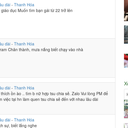
âu dài
-
Thanh Hóa
giáo dục Muốn tìm bạn gái từ 22 trở lên
âu dài
-
Thanh Hóa
gram Chân thành, mưa nắng biết chạy vào nhà
X
âu dài
-
Thanh Hóa
thích ồn ào .. tìm b nữ hợp tsu chia sẻ. Zalo Vui lòng PM để
 việc tại hn làm quen tsu chia sẻ đến với nhau lâu dài
âu dài
-
Thanh Hóa
ịch sự, biết lắng nghe