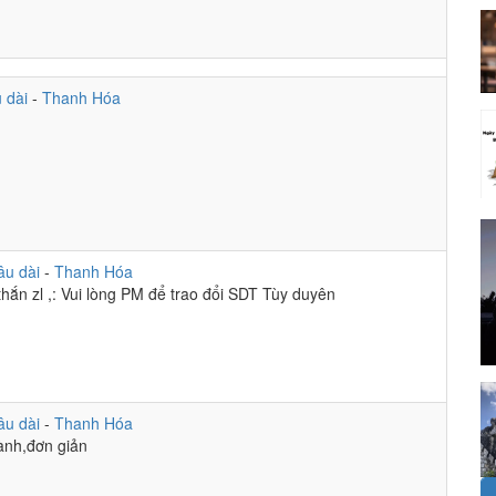
u dài
-
Thanh Hóa
âu dài
-
Thanh Hóa
thắn zl ,: Vui lòng PM để trao đổi SDT Tùy duyên
âu dài
-
Thanh Hóa
hành,đơn giản