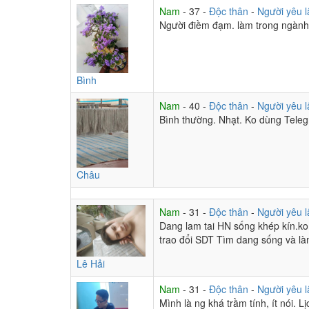
Nam
- 37 -
Độc thân
-
Người yêu l
Người điềm đạm. làm trong ngành 
Bình
Nam
- 40 -
Độc thân
-
Người yêu l
Bình thường. Nhạt. Ko dùng Tele
Châu
Nam
- 31 -
Độc thân
-
Người yêu l
Dang lam tai HN sống khép kín.ko 
trao đổi SDT Tìm dang sống và làm
Lê Hải
Nam
- 31 -
Độc thân
-
Người yêu l
Mình là ng khá trầm tính, ít nói. L