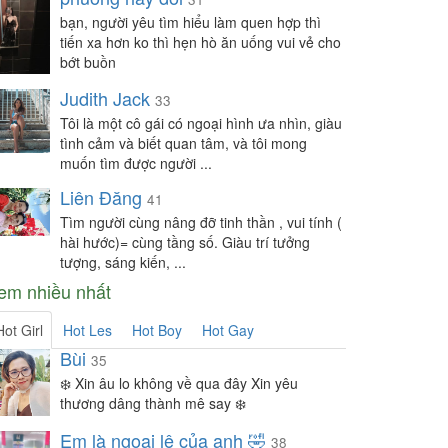
bạn, người yêu tìm hiểu làm quen hợp thì
tiến xa hơn ko thì hẹn hò ăn uống vui vẻ cho
bớt buồn
Judith Jack
33
Tôi là một cô gái có ngoại hình ưa nhìn, giàu
tình cảm và biết quan tâm, và tôi mong
muốn tìm được người ...
Liên Đăng
41
Tìm người cùng nâng đỡ tinh thần , vui tính (
hài hước)= cùng tầng số. Giàu trí tưởng
tượng, sáng kiến, ...
em nhiều nhất
Hot Girl
Hot Les
Hot Boy
Hot Gay
Bùi
35
❄️ Xin âu lo không về qua đây Xin yêu
thương dâng thành mê say ❄️
Em là ngoại lệ của anh 🤣
38