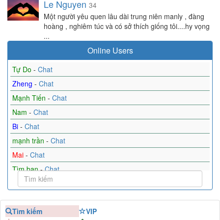
Le Nguyen
34
Một người yêu quen lâu dài trung niên manly , đàng
hoàng , nghiêm túc và có sở thích giống tôi....hy vọng
...
Online Users
Tự Do
-
Chat
Zheng
-
Chat
Mạnh Tiến
-
Chat
Nam
-
Chat
Bi
-
Chat
mạnh trần
-
Chat
Mai
-
Chat
Tìm bạn
-
Chat
GL
-
Chat
Mưa và nắng
-
Chat
Tìm kiếm
VIP
Hp
-
Chat