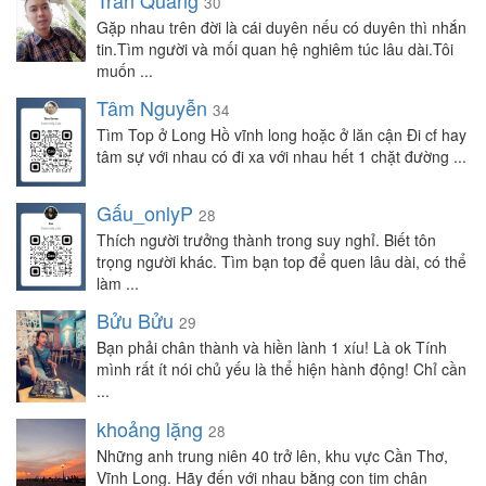
Trần Quang
30
Gặp nhau trên đời là cái duyên nếu có duyên thì nhắn
tin.Tìm người và mối quan hệ nghiêm túc lâu dài.Tôi
muốn ...
Tâm Nguyễn
34
Tìm Top ở Long Hồ vĩnh long hoặc ở lăn cận Đi cf hay
tâm sự với nhau có đi xa với nhau hết 1 chặt đường ...
Gấu_onlyP
28
Thích người trưởng thành trong suy nghỉ. Biết tôn
trọng người khác. Tìm bạn top để quen lâu dài, có thể
làm ...
Bửu Bửu
29
Bạn phải chân thành và hiền lành 1 xíu! Là ok Tính
mình rất ít nói chủ yếu là thể hiện hành động! Chỉ cần
...
khoảng lặng
28
Những anh trung niên 40 trở lên, khu vực Cần Thơ,
Vĩnh Long. Hãy đến với nhau bằng con tim chân