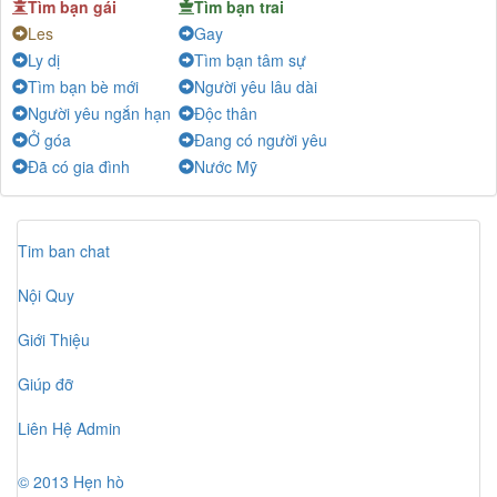
Tìm bạn gái
Tìm bạn trai
Minh
-
Chat
Les
Gay
Vy
-
Chat
Ly dị
Tìm bạn tâm sự
CK
-
Chat
Tìm bạn bè mới
Người yêu lâu dài
trung nam
-
Chat
Người yêu ngắn hạn
Độc thân
Ở góa
Đang có người yêu
Đẹp Lão
-
Chat
Đã có gia đình
Nước Mỹ
Ngọc Miuuuu
-
Chat
Kai
-
Chat
Hoàng Hôn
-
Chat
Tim ban chat
Phố Không Tên
-
Chat
Nội Quy
Trời vẫn còn xanh như anh còn có em
-
Chat
Linh
-
Chat
Giới Thiệu
Đại Dương
-
Chat
Giúp đỡ
Xuân hạ
-
Chat
Liên Hệ Admin
tran anh
-
Chat
Toan
-
Chat
© 2013 Hẹn hò
Ny
-
Chat