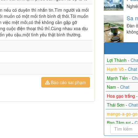
Nghiê
ên nếu có duyên thì nhắn tin.Tìm người và mối
ôi muốn có một mối tình bình dị thôi.Tôi muốn
Sa m
m việc mệt mỏi,có thể không cần gặp gỡ
Đàn ô
g cuộc điện thoại thủ thỉ.Cùng nhau xoa dịu
không 
ốn yêu cậu,một tình yêu thật bình thường.
Lợi Thành
-
Cha
Hạnh Võ
-
Chat
Mạnh Tiến
-
Ch
Báo cáo sai phạm
Nam
-
Chat
Hoa gạo trắng
Thái Sơn
-
Chat
mango-a-go-go.
Bạn Tâm sự
-
C
Jenny Nguyễn