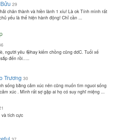
 Bửu
29
hải chân thành và hiền lành 1 xíu! Là ok Tính mình rất
 chủ yếu là thể hiện hành động! Chỉ cần ...
p
36
è, người yêu 🤪hay kiếm chồng cũng ddC. Tuổi xế
 sắp đến rồi…..
o Trương
30
nh sống bằng cảm xúc nên cũng muốn tìm nguoi sống
cảm xúc . Mình rất sợ gặp ai họ có suy nghĩ miệng ...
21
 và tích cực
eful
37