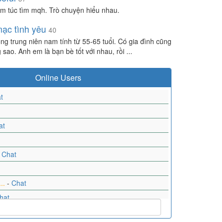
m túc tìm mqh. Trò chuyện hiểu nhau.
ạc tình yêu
40
ng trung niên nam tính từ 55-65 tuổi. Có gia đình cũng
sao. Anh em là bạn bè tốt với nhau, rồi ...
Online Users
t
at
-
Chat
..
-
Chat
hat
-
Chat