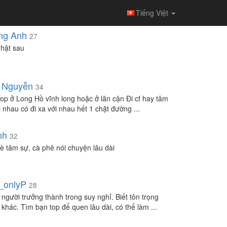
Tiếng Việt
ng Anh
27
hật sau
 Nguyễn
34
op ở Long Hồ vĩnh long hoặc ở lăn cận Đi cf hay tâm
i nhau có đi xa với nhau hết 1 chặt đường ...
nh
32
è tâm sự, cà phê nói chuyện lâu dài
_onlyP
28
 người trưởng thành trong suy nghỉ. Biết tôn trọng
 khác. Tìm bạn top để quen lâu dài, có thể làm ...