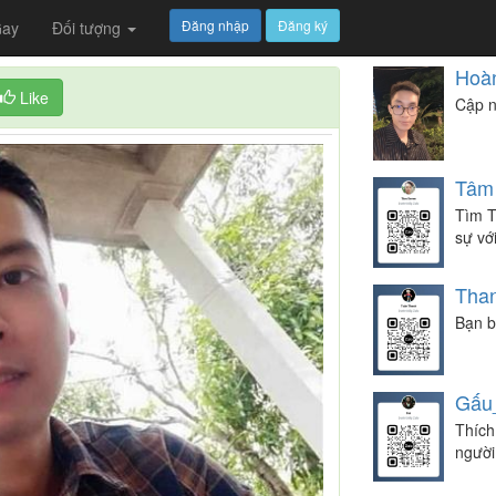
Đăng nhập
Đăng ký
ay
Đối tượng
Hoà
Like
Cập n
Tâm
Tìm T
sự vớ
Tha
Bạn b
Gấu
Thích
người