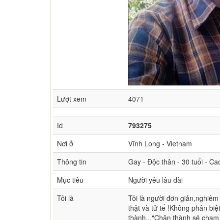
Lượt xem
4071
Id
793275
Nơi ở
Vĩnh Long - Vietnam
Thông tin
Gay - Độc thân - 30 tuổi - C
Mục tiêu
Người yêu lâu dài
Tôi là
Tôi là người đơn giản,nghiêm
thật và tử tế !Không phân biệ
thành..."Chân thành sẽ chạm 