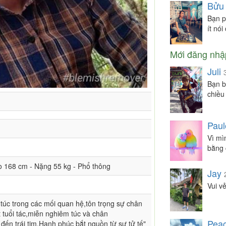
Bửu
Bạn p
ít nói
Mới đăng nhậ
Juli
Bạn b
chiều
Paul
Vì mì
bằng 
ao 168 cm - Nặng 55 kg - Phổ thông
Jay
Vui vẻ
 túc trong các mối quan hệ,tôn trọng sự chân
t tuổi tác,miễn nghiêm túc và chân
Peac
đến trái tim.Hạnh phúc bắt nguồn từ sự tử tế"