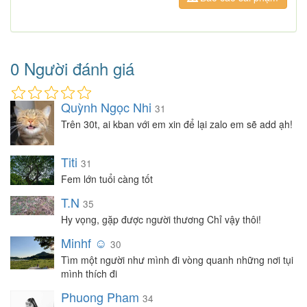
0 Người đánh giá
Quỳnh Ngọc Nhi
31
Trên 30t, ai kban với em xin để lại zalo em sẽ add ạh!
Titi
31
Fem lớn tuổi càng tốt
T.N
35
Hy vọng, gặp được người thương Chỉ vậy thôi!
Minhf ☺️
30
Tìm một người như mình đi vòng quanh những nơi tụi
mình thích đi
Phuong Pham
34