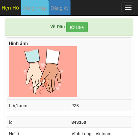
Hẹn Hò
Đăng nhập
Đăng ký
Togg
navig
Về Đâu
Like
Hình ảnh
Lượt xem
226
Id
843350
Nơi ở
Vĩnh Long - Vietnam